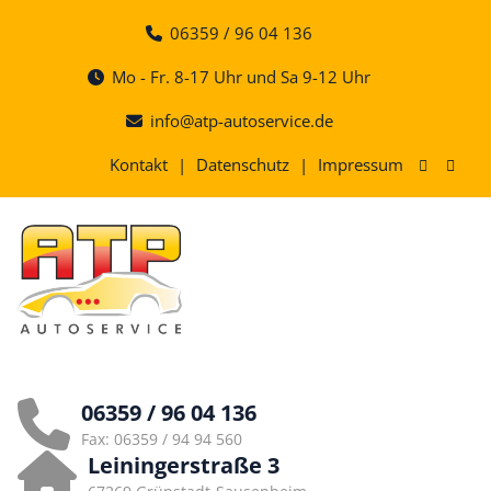
Skip
06359 / 96 04 136
to
content
Mo - Fr. 8-17 Uhr und Sa 9-12 Uhr
info@atp-autoservice.de
Kontakt
|
Datenschutz
|
Impressum
06359 / 96 04 136
Fax: 06359 / 94 94 560
Leiningerstraße 3